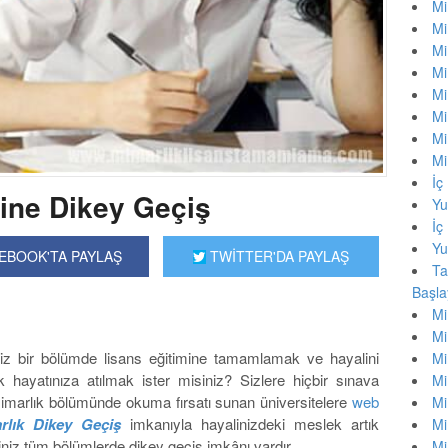
Mi
Mi
Mi
Mi
Mi
Mi
Mi
Mi
İç
rine Dikey Geçiş
Yu
İç
Yu
EBOOK'TA PAYLAŞ
TWİTTER'DA PAYLAŞ
Ta
Başla
Mi
Mi
iniz bir bölümde lisans eğitimine tamamlamak ve hayalini
Mi
ayatınıza atılmak ister misiniz? Sizlere hiçbir sınava
Mi
imarlık bölümünde okuma fırsatı sunan üniversitelere
web
Mi
rlık Dikey Geçiş
imkanıyla hayalinizdeki meslek artık
Mi
iniz tüm bölümlerde dikey geçiş imkânı vardır.
Mi