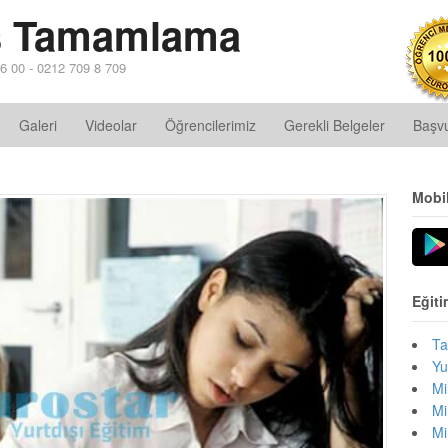
ns Tamamlama
6 00 - 0212 709 8 709
Galeri
Videolar
Öğrencilerimiz
Gerekli Belgeler
Başv
Mobi
Eğiti
Ta
Yu
Mi
Mi
Mi