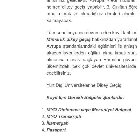
hemen dikey geçiş yapabilir, 3. Sınıftan öğr
muaf olarak ve almadığınız dersleri alarak
kalmayacak.
Tüm sene boyunca devam eden kayıt tarihlerim
Mimarlık dikey geçiş
hakkınızdan yararlanabi
Avrupa standartlarındaki eğitimleri ile anla
akademisyenlerden eğitim alma fırsatı sunu
almasına olanak sağlayan Eurostar güvence
ülkemizdeki pek çok devlet üniversitesinde
edebilirsiniz.
Yurt Dışı Üniversitelerine Dikey Geçiş
Kayıt İçin Gerekli Belgeler Şunlardır.
MYO Diploması veya Mezuniyet Belgesi
MYO Transkripti
İkametgah
Pasaport