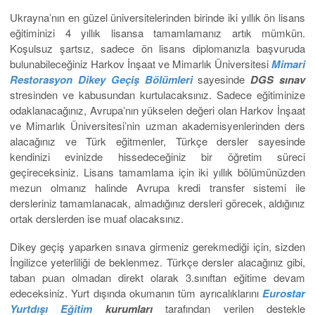
Ukrayna’nın en güzel üniversitelerinden birinde iki yıllık ön lisans
eğitiminizi 4 yıllık lisansa tamamlamanız artık mümkün.
Koşulsuz şartsız, sadece ön lisans diplomanızla başvuruda
bulunabileceğiniz Harkov İnşaat ve Mimarlık Üniversitesi
Mimari
Restorasyon Dikey Geçiş Bölümleri
sayesinde
DGS sınav
stresinden ve kabusundan kurtulacaksınız. Sadece eğitiminize
odaklanacağınız, Avrupa’nın yükselen değeri olan Harkov İnşaat
ve Mimarlık Üniversitesi’nin uzman akademisyenlerinden ders
alacağınız ve Türk eğitmenler, Türkçe dersler sayesinde
kendinizi evinizde hissedeceğiniz bir öğretim süreci
geçireceksiniz. Lisans tamamlama için iki yıllık bölümünüzden
mezun olmanız halinde Avrupa kredi transfer sistemi ile
dersleriniz tamamlanacak, almadığınız dersleri görecek, aldığınız
ortak derslerden ise muaf olacaksınız.
Dikey geçiş yaparken sınava girmeniz gerekmediği için, sizden
İngilizce yeterliliği de beklenmez. Türkçe dersler alacağınız gibi,
taban puan olmadan direkt olarak 3.sınıftan eğitime devam
edeceksiniz. Yurt dışında okumanın tüm ayrıcalıklarını
Eurostar
Yurtdışı Eğitim
kurumları
tarafından verilen destekle