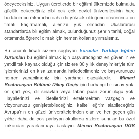
ödeyeceksiniz. Uygun ücretlerde bir eğitimi ülkemizde bulmakta
güçlük çekeceğiniz gibi pek çok devlet üniversitesinin harç
bedelinin bu rakamdan daha da yüksek olduğunu düşününce bu
fırsatı kaçırmamalı, ailenize yük olmadan Uluslararası
standartlarda bir eğitim almak, bulunduğunuz şehrin tarihi, doğal
ortamında öğrenci olmak için hemen kolları sıyırmalısınız.
Bu önemli fırsatı sizlere sağlayan
Eurostar Yurtdışı Eğitim
kurumları
bu eğitimi almak için başvuracağınız en güvenilir ve
yetkili tek kaynak olduğu için sizlere 30 yıllık deneyimleriyle tüm
işlemlerinizi en kısa zamanda halledebilmeniz ve başvurunuzu
hemen yapabilmeniz için yardımcı olacaklardır.
Mimari
Restorasyon Bölümü Dikey Geçiş
için herhangi bir sınav yok,
ön şart yok, dil sınavları veya taban puan zorunluluğu yok.
Hayallerinizi ve ideallerinizi ertelemekten vazgeçin ve
vizyonunuzu genişletebileceğiniz, kaliteli eğitim alabileceğiniz
Avrupa’nın en güzel üniversitelerinden olan ve her geçen gün
yıldızı daha da çok parlayan okullarda sizlere sunulan bu özel
imkandan yararlanmaya başlayın.
Mimari Restorasyon DGS
hakkında daha detaylı bilgi almak için
web sitemizi
ziyaret
edebilirsiniz.
ve sosyal medya hesaplarımızdan orada