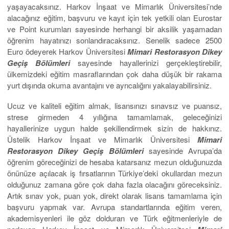
yaşayacaksınız. Harkov İnşaat ve Mimarlık Üniversitesi’nde
alacağınız eğitim, başvuru ve kayıt için tek yetkili olan Eurostar
ve Point kurumları sayesinde herhangi bir aksilik yaşamadan
öğrenim hayatınızı sonlandıracaksınız. Senelik sadece 2500
Euro ödeyerek Harkov Üniversitesi
Mimari Restorasyon Dikey
Geçiş Bölümleri
sayesinde hayallerinizi gerçekleştirebilir,
ülkemizdeki eğitim masraflarından çok daha düşük bir rakama
yurt dışında okuma avantajını ve ayrıcalığını yakalayabilirsiniz.
Ucuz ve kaliteli eğitim almak, lisansınızı sınavsız ve puansız,
strese girmeden 4 yıllığına tamamlamak, geleceğinizi
hayallerinize uygun halde şekillendirmek sizin de hakkınız.
Üstelik Harkov İnşaat ve Mimarlık Üniversitesi
Mimari
Restorasyon Dikey Geçiş Bölümleri
sayesinde Avrupa’da
öğrenim göreceğinizi de hesaba katarsanız mezun olduğunuzda
önünüze açılacak iş fırsatlarının Türkiye’deki okullardan mezun
olduğunuz zamana göre çok daha fazla olacağını göreceksiniz.
Artık sınav yok, puan yok, direkt olarak lisans tamamlama için
başvuru yapmak var. Avrupa standartlarında eğitim veren,
akademisyenleri ile göz dolduran ve Türk eğitmenleriyle de