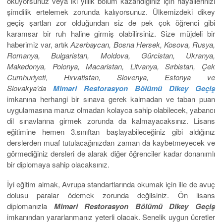
okuyorsunuz veya iki yıllık bölüm kazandığınız için hayallerinizi
şimdilik ertelemek zorunda kalıyorsunuz. Ülkemizdeki dikey
geçiş şartları zor olduğundan siz de pek çok öğrenci gibi
karamsar bir ruh haline girmiş olabilirsiniz. Size müjdeli bir
haberimiz var, artık
Azerbaycan, Bosna Hersek, Kosova, Rusya,
Romanya, Bulgaristan, Moldova, Gürcistan, Ukranya,
Makedonya, Polonya, Macaristan, Litvanya, Sırbistan, Çek
Cumhuriyeti, Hırvatistan, Slovenya, Estonya ve
Slovakya’da
Mimari Restorasyon Bölümü Dikey Geçiş
imkanına herhangi bir sınava gerek kalmadan ve taban puan
uygulamasına maruz olmadan kolayca sahip olabilecek, yabancı
dil sınavlarına girmek zorunda da kalmayacaksınız. Lisans
eğitimine hemen 3.sınıftan başlayabileceğiniz gibi aldığınız
derslerden muaf tutulacağınızdan zaman da kaybetmeyecek ve
görmediğiniz dersleri de alarak diğer öğrenciler kadar donanımlı
bir diplomaya sahip olacaksınız.
İyi eğitim almak, Avrupa standartlarında okumak için ille de avuç
dolusu paralar ödemek zorunda değilsiniz. Ön lisans
diplomanızla
Mimari Restorasyon Bölümü Dikey Geçiş
imkanından yararlanmanız yeterli olacak. Senelik uygun ücretler