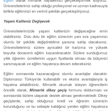
Eğitim
olarak mimarlık hayallerinizi gerçekleştirmek istiyoruz.
Üniversitelerimiz sahip olduğu profesyonel ve uzman kadrosuyla
birlikte eğitiminizi en verimli şekilde gerçekleştiriyoruz.
Yaşam Kaliteniz Değişecek
Üniversitelerimizde yaşam kalitenizin değişeceğine emin
olabilirsiniz. Dolu dolu bir eğitim sürecinin yanı sıra yaşamınızı
olumlu bir şekilde değiştirebilme şansına sahip olacaksınız.
Üniversitelerimiz sizlere ayrıcalıklı bir karizma ve yüksek
boyutta donanımlı eğitim kazandıracaktır. Sizlere sunduğumuz
yıllık öğrenim ücretlerinin uygun fiyatlarda
olması da bütçenizi
sarsmayacak ve eğitim hayatınıza devam edeceksiniz.
Eğitim sonrasında kazanacağınız olumlu avantajlar olacaktır.
Diplomanızı Türkiye’de kullanabilir ve ekstra avantajlarıyla iş
hayatına atılabilirsiniz. Mimarlık okumak isteyen öğrencilerin
öncelik olarak,
Mimarlık dikey geçiş
formunu doldurması ve
sonrasında bizlere ulaşarak destek alması gerekmektedir. Dikey
geçişlerde, sahip olduğunuz kredi ve öğrenim sürenizin
korunduğunu ve bu sebeple kaldığınız yerden eğitim hayatınıza