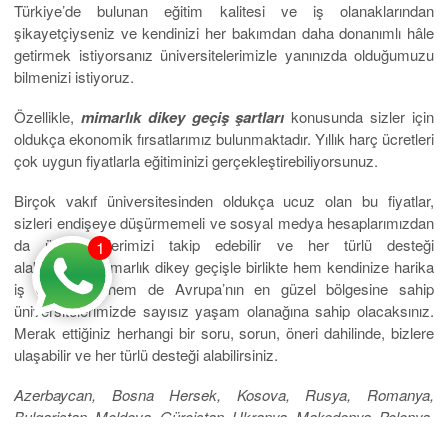
Türkiye’de bulunan eğitim kalitesi ve iş olanaklarından
şikayetçiyseniz ve kendinizi her bakımdan daha donanımlı hâle
getirmek istiyorsanız üniversitelerimizle yanınızda olduğumuzu
bilmenizi istiyoruz.
Özellikle,
mimarlık dikey geçiş şartları
konusunda sizler için
oldukça ekonomik fırsatlarımız bulunmaktadır. Yıllık harç ücretleri
çok uygun fiyatlarla eğitiminizi gerçekleştirebiliyorsunuz.
Birçok vakıf üniversitesinden oldukça ucuz olan bu fiyatlar,
sizleri endişeye düşürmemeli ve sosyal medya hesaplarımızdan
da üniversitelerimizi takip edebilir ve her türlü desteği
1
alabilirsiniz. Mimarlık dikey geçişle birlikte hem kendinize harika
iş olanakları hem de Avrupa’nın en güzel bölgesine sahip
üniversitelerimizde sayısız yaşam olanağına sahip olacaksınız.
Merak ettiğiniz herhangi bir soru, sorun, öneri dahilinde, bizlere
ulaşabilir ve her türlü desteği alabilirsiniz.
Azerbaycan, Bosna Hersek, Kosova, Rusya, Romanya,
Bulgaristan, Moldova, Gürcistan, Ukranya, Makedonya, Polonya,
Macaristan, Litvanya, Sırbistan, Çek Cumhuriyeti, Hırvatistan,