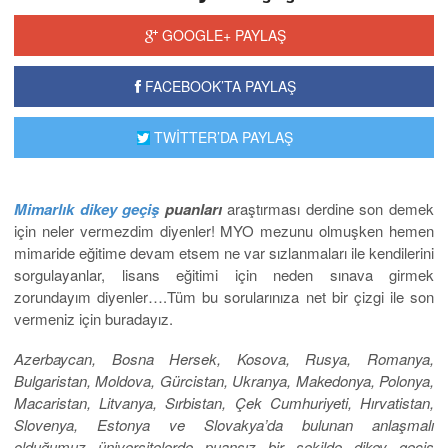
GOOGLE+ PAYLAŞ
FACEBOOK’TA PAYLAŞ
TWİTTER’DA PAYLAŞ
Mimarlık dikey geçiş
puanları
araştırması derdine son demek
için neler vermezdim diyenler! MYO mezunu olmuşken hemen
mimaride eğitime devam etsem ne var sızlanmaları ile kendilerini
sorgulayanlar, lisans eğitimi için neden sınava girmek
zorundayım diyenler….Tüm bu sorularınıza net bir çizgi ile son
vermeniz için buradayız.
Azerbaycan, Bosna Hersek, Kosova, Rusya, Romanya,
Bulgaristan, Moldova, Gürcistan, Ukranya, Makedonya, Polonya,
Macaristan, Litvanya, Sırbistan, Çek Cumhuriyeti, Hırvatistan,
Slovenya, Estonya ve Slovakya’da bulunan anlaşmalı
olduğumuz üniversitelerde puansız bir şekilde dikey geçiş