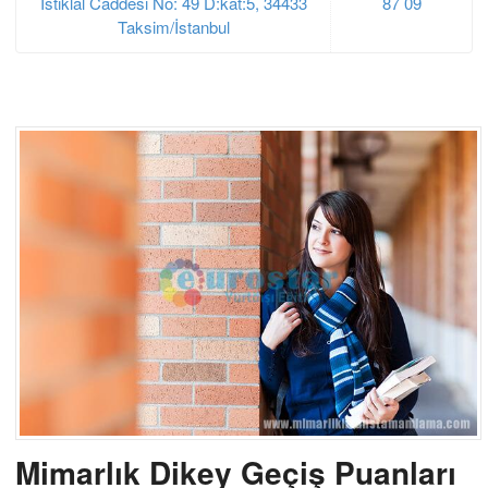
İstiklal Caddesi No: 49 D:kat:5, 34433
87 09
Taksim/İstanbul
Mimarlık Dikey Geçiş Puanları