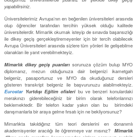
yapabilirsiniz.
Üniversitelerimiz Avrupa’nın en beğenilen üniversiteleri arasında
olup öğrenciler tarafından tercihin yüksek olduğu kalitede
üniversitelerdir. Mimarlık okumak isteyip de sınavda başarısızlığı
ile dikey geçiş gerçekleştiremeyenler için bir tercih olabilecek
Avrupa Üniversiteleri arasında sizlere tüm yönleri ile gelişebilme
olanakları ile yanıt verebilmekteyiz.
Mimarlık dikey geçiş puanları
sorunuza çözüm bulup MYO
diplomanız, mezun olduğunuza dair belgenizi ikametgah
belgeniz, pasaportunuz ve MYO da okuduğunuz dersleri
gösteren transkript belgeniz ile başvurunuzu alabilmekteyiz.
Eurostar
Yurtdışı Eğitim ofisleri
bu ve benzeri konulardaki
merakınızı giderebileceğiniz bir birim olarak telefonlarınızı
beklemektedir. Bir telefon kadar yakın olan bu birimdeki
danışmanlarla bir araya gelme fırsatı için ne bekliyorsunuz?
Mimarlıkta takıldığınız tüm teori derslerini en donanımlı
akademisyenler aracılığı ile öğrenmeye var mısınız?
Mimarlık