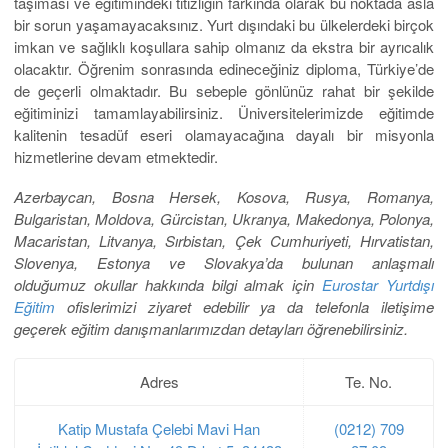
taşıması ve eğitimindeki titizliğin farkında olarak bu noktada asla
bir sorun yaşamayacaksınız. Yurt dışındaki bu ülkelerdeki birçok
imkan ve sağlıklı koşullara sahip olmanız da ekstra bir ayrıcalık
olacaktır. Öğrenim sonrasında edineceğiniz diploma, Türkiye’de
de geçerli olmaktadır. Bu sebeple gönlünüz rahat bir şekilde
eğitiminizi tamamlayabilirsiniz. Üniversitelerimizde eğitimde
kalitenin tesadüf eseri olamayacağına dayalı bir misyonla
hizmetlerine devam etmektedir.
Azerbaycan, Bosna Hersek, Kosova, Rusya, Romanya,
Bulgaristan, Moldova, Gürcistan, Ukranya, Makedonya, Polonya,
Macaristan, Litvanya, Sırbistan, Çek Cumhuriyeti, Hırvatistan,
Slovenya, Estonya ve Slovakya’da bulunan anlaşmalı
olduğumuz okullar hakkında bilgi almak için
Eurostar Yurtdışı
Eğitim
ofislerimizi ziyaret edebilir ya da telefonla iletişime
geçerek eğitim danışmanlarımızdan detayları öğrenebilirsiniz.
Adres
Te. No.
Katip Mustafa Çelebi Mavi Han
(0212) 709