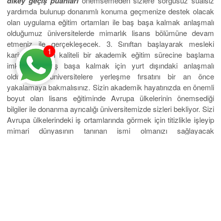
dikey geçiş puanları
önemsemeden sizlere sorgusuz sualsiz
yardımda bulunup donanımlı konuma geçmenize destek olacak
olan uygulama eğitim ortamları ile baş başa kalmak anlaşmalı
olduğumuz üniversitelerde mimarlık lisans bölümüne devam
etmeniz ile gerçekleşecek. 3. Sınıftan başlayarak mesleki
1
kariyeriniz için kaliteli bir akademik eğitim sürecine başlama
imkanı ile baş başa kalmak için yurt dışındaki anlaşmalı
olduğumuz üniversitelere yerleşme fırsatını bir an önce
yakalamaya bakmalısınız. Sizin akademik hayatınızda en önemli
boyut olan lisans eğitiminde Avrupa ülkelerinin önemsediği
bilgiler ile donanma ayrıcalığı üniversitemizde sizleri bekliyor. Sizi
Avrupa ülkelerindeki iş ortamlarında görmek için titizlikle işleyip
mimari dünyasının tanınan ismi olmanızı sağlayacak
akademisyenlerimizle aynı eğitim ortamını paylaşmaya var
mısınız? Cazip yıllık eğitim ücretleriyle mimari lisans tamamlama
sürecinize önemli bir başlangıç yapmak için kayıt işleminize hız
kazandırmaya var mısınız? Evet diyen herkesi
Eurostar Yurtdışı
Eğitim
ofislerimize bekliyoruz.
Azerbaycan, Bosna Hersek, Kosova, Rusya, Romanya,
Bulgaristan, Moldova, Gürcistan, Ukranya, Makedonya, Polonya,