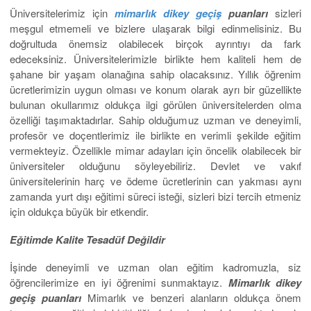
Üniversitelerimiz için
mimarlık dikey geçiş
puanları
sizleri
meşgul etmemeli ve bizlere ulaşarak bilgi edinmelisiniz. Bu
doğrultuda önemsiz olabilecek birçok ayrıntıyı da fark
edeceksiniz. Üniversitelerimizle birlikte hem kaliteli hem de
şahane bir yaşam olanağına sahip olacaksınız. Yıllık öğrenim
ücretlerimizin uygun olması ve konum olarak ayrı bir güzellikte
bulunan okullarımız oldukça ilgi görülen üniversitelerden olma
özelliği taşımaktadırlar. Sahip olduğumuz uzman ve deneyimli,
profesör ve doçentlerimiz ile birlikte en verimli şekilde eğitim
vermekteyiz. Özellikle mimar adayları için öncelik olabilecek bir
üniversiteler olduğunu söyleyebiliriz. Devlet ve vakıf
üniversitelerinin harç ve ödeme ücretlerinin can yakması aynı
zamanda yurt dışı eğitimi süreci isteği, sizleri bizi tercih etmeniz
için oldukça büyük bir etkendir.
Eğitimde Kalite Tesadüf Değildir
İşinde deneyimli ve uzman olan eğitim kadromuzla, siz
öğrencilerimize en iyi öğrenimi sunmaktayız.
Mimarlık dikey
geçiş puanları
Mimarlık ve benzeri alanların oldukça önem