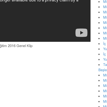
Mi
Mi
Mi
Mi
Mi
Mi
Mi
Mi
İç
Eğitim 2016 Genel Klip
Yu
İç
Yu
Ta
Başla
Mi
Mi
Mi
Mi
Mi
Mi
Mi