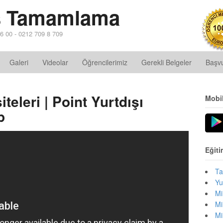
ns Tamamlama
6 00 - 0212 709 8 709
Galeri
Videolar
Öğrencilerimiz
Gerekli Belgeler
Başv
eleri | Point Yurtdışı
Mobi
p
Eğiti
Ta
Yu
Mi
Mi
Mi