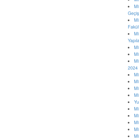
Mi
Geçi
Mi
Fakül
Mi
Yapıl
Mi
Mi
Mi
2024
Mi
Mi
Mi
Mi
Yu
Mi
Mi
Mi
Mi
Mi